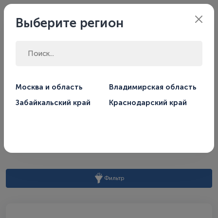
Владимирская
Филиал:
Выберите регион
область
Главная
Магазин
Системы очистки воды
Фильтры
Москва и область
Владимирская область
Забайкальский край
Краснодарский край
Фильтры
По умолчанию
Сортировать по:
Фильтр