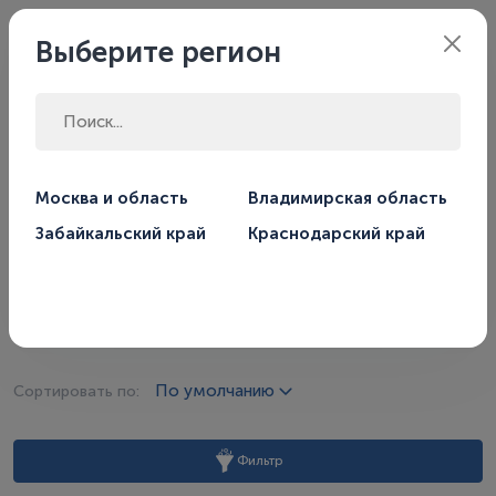
Владимирская
Филиал:
Выберите регион
область
Главная
Магазин
Насосы
Москва и область
Владимирская область
Принадлежности к насосам и скважинам
Забайкальский край
Краснодарский край
Принадлежности к насосам и
скважинам
По умолчанию
Сортировать по:
Фильтр