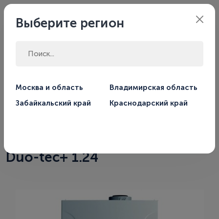
Владимирская
Филиал:
Выберите регион
область
Главная
Магазин
Котлы
Газовые котлы отопления
Москва и область
Владимирская область
Одноконтурные газовые котлы
Забайкальский край
Краснодарский край
Газовый конденсационный
настенный котел Baxi Luna
Duo-tec+ 1.24