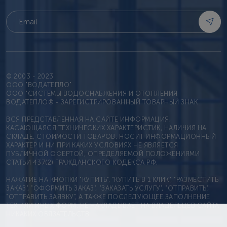
© 2003 - 2023
OOO "ВОДАТЕПЛО"
ООО "СИСТЕМЫ ВОДОСНАБЖЕНИЯ И ОТОПЛЕНИЯ
ВОДАТЕПЛО® - ЗАРЕГИСТРИРОВАННЫЙ ТОВАРНЫЙ ЗНАК
ВСЯ ПРЕДСТАВЛЕННАЯ НА САЙТЕ ИНФОРМАЦИЯ,
КАСАЮЩАЯСЯ ТЕХНИЧЕСКИХ ХАРАКТЕРИСТИК, НАЛИЧИЯ НА
СКЛАДЕ, СТОИМОСТИ ТОВАРОВ, НОСИТ ИНФОРМАЦИОННЫЙ
ХАРАКТЕР И НИ ПРИ КАКИХ УСЛОВИЯХ НЕ ЯВЛЯЕТСЯ
ПУБЛИЧНОЙ ОФЕРТОЙ, ОПРЕДЕЛЯЕМОЙ ПОЛОЖЕНИЯМИ
СТАТЬИ 437(2) ГРАЖДАНСКОГО КОДЕКСА РФ.
НАЖАТИЕ НА КНОПКИ "КУПИТЬ", "КУПИТЬ В 1 КЛИК", "РАЗМЕСТИТЬ
ЗАКАЗ", "ОФОРМИТЬ ЗАКАЗ", "ЗАКАЗАТЬ УСЛУГУ", "ОТПРАВИТЬ",
"ОТПРАВИТЬ ЗАЯВКУ", А ТАКЖЕ ПОСЛЕДУЮЩЕЕ ЗАПОЛНЕНИЕ
ТЕХ ИЛИ ИНЫХ ФОРМ, НЕ НАКЛАДЫВАЕТ НА ВЛАДЕЛЬЦЕВ САЙТА
НИКАКИХ ОБЯЗАТЕЛЬСТВ.